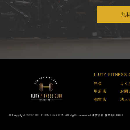
無
​ILUTY FITNES
​料金​
​よく
​甲府店​
​お問
​都留店​
​法人
© Copyright 2020 ILUTY FITNESS CLUB. All rights reserved.運営会社 株式会社ILUTY