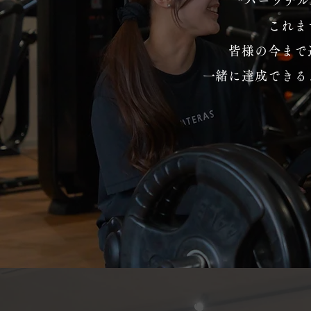
”パーソナル
これま
皆様の今まで
一緒に達成できる