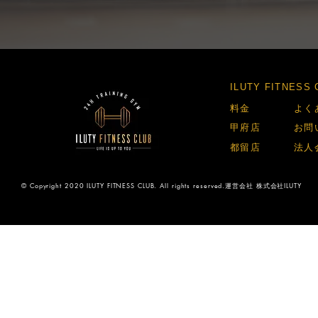
​ILUTY FITNES
​料金​
​よく
​甲府店​
​お問
​都留店​
​法人
© Copyright 2020 ILUTY FITNESS CLUB. All rights reserved.運営会社 株式会社ILUTY