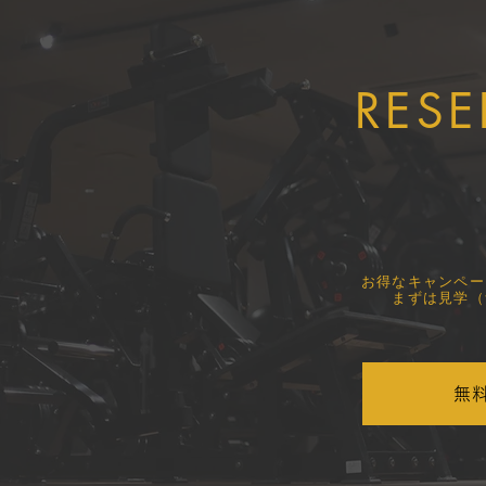
RESE
​お得なキャンペ
まずは見学（
無