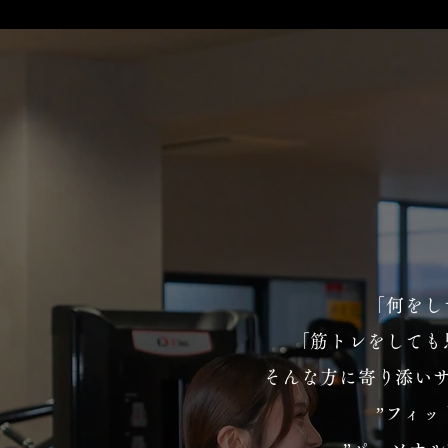
「何をし
「筋トレをしても
そんな方に寄り添い
”フィッ