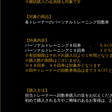
※継続購入の会員様も対象です
【対象の商品】
各トレーナーのパーソナルトレーニング回数券
【特典内容】
パーソナルトレーニング８回券　　…　
　５％OF
パーソナルトレーニング１６回券　…　
　１０％O
※有効期限はそれぞれ購入日より１年間となり
※購入数の制限はございません
※４８回券、９６回券は対象外となります
※田中トレーナーの回数券商品は全て５％OFF
【購入方法】
担当トレーナーへ回数券購入の旨をお伝えくだ
初めて購入される方やご興味のあるお客様は、