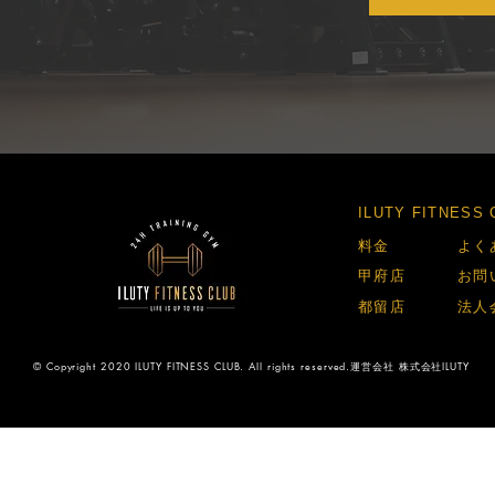
​ILUTY FITNES
​料金​
​よく
​甲府店​
​お問
​都留店​
​法人
© Copyright 2020 ILUTY FITNESS CLUB. All rights reserved.運営会社 株式会社ILUTY