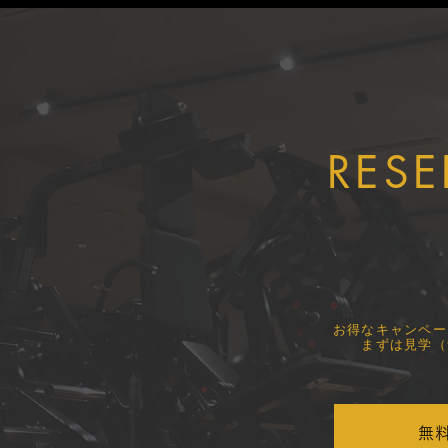
安心・安全なサービスの提供
ての実践型
に努めています
ました！
RESE
​お得なキャンペ
まずは見学（
無