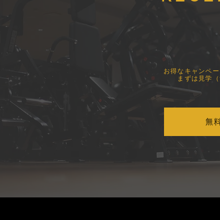
​お得なキャンペ
まずは見学（
無