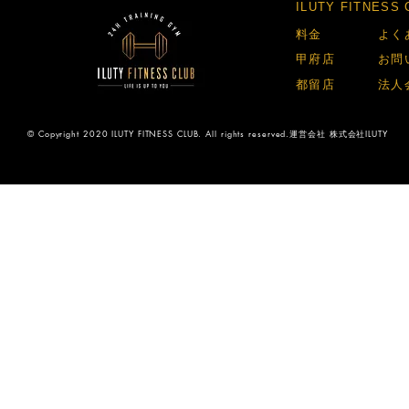
​ILUTY FITNES
​料金​
​よく
​甲府店​
​お問
​都留店​
​法人
© Copyright 2020 ILUTY FITNESS CLUB. All rights reserved.運営会社 株式会社ILUTY