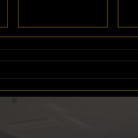
【実践型勉強会】講師を招い
【期
ての実践型勉強会が開催され
ンの
ました！