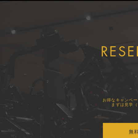
安心・安全なサービスの提供
ての実践型
に努めています
ました！
RESE
​お得なキャンペ
まずは見学（
無