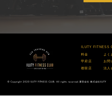
​ILUTY FITNES
​料金​
​よく
​甲府店​
​お問
​都留店​
​法人
© Copyright 2020 ILUTY FITNESS CLUB. All rights reserved.運営会社 株式会社ILUTY