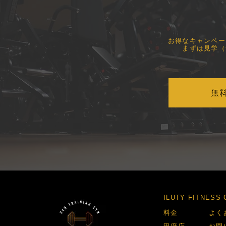
​お得なキャンペ
まずは見学（
無
​ILUTY FITNES
​料金​
​よく