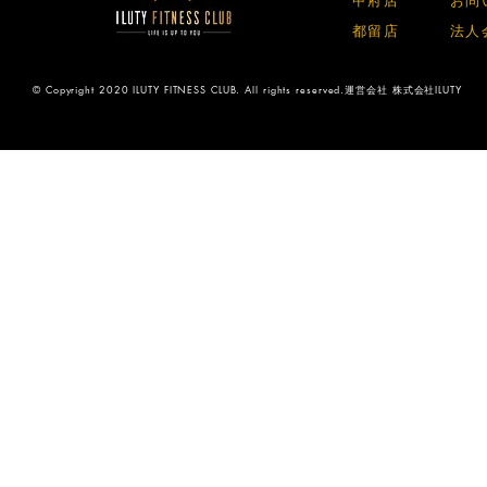
​甲府店​
​お問
​都留店​
​法人
© Copyright 2020 ILUTY FITNESS CLUB. All rights reserved.運営会社 株式会社ILUTY