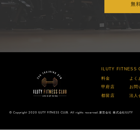
無
​ILUTY FITNES
​料金​
​よく
​甲府店​
​お問
​都留店​
​法人
© Copyright 2020 ILUTY FITNESS CLUB. All rights reserved.運営会社 株式会社ILUTY