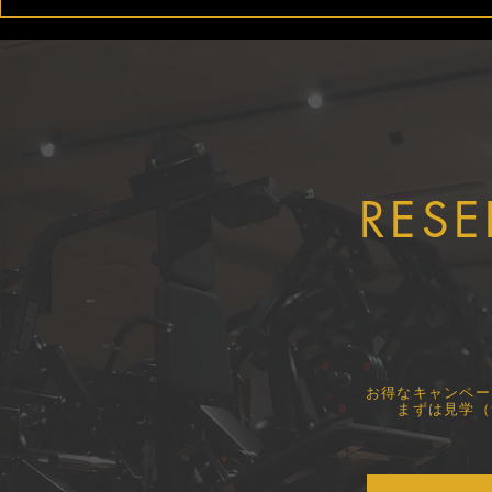
ILUTY FITNESS CLUBでは
【実践型勉
安心・安全なサービスの提供
ての実践型
に努めています
ました！
RESE
​お得なキャンペ
まずは見学（